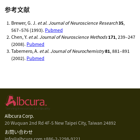
参考文献
Brewer, G. J.
et al. Journal of Neuroscience Research
,
35
567–576 (1993).
Pubmed
Chen, Y.
et al. Journal of Neuroscience Methods
, 239–247
171
(2008).
Pubmed
Tabernero, A.
et al. Journal of Neurochemistry
, 881–891
81
(2002).
Pubmed
Albcura Corp.
20 Wuquan 2nd Rd 4F-5
New Taipei City, Taiwan 24892
お問い合わせ
info@albcura.com
+886-2-2298-9221