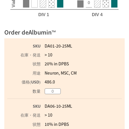
Order deAlbumin
™
DA01-20-25ML
> 10
20% in DPBS
Neuron, MSC, CM
486.0
DA06-10-25ML
> 10
10% in DPBS