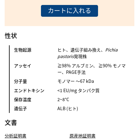
カートに入れる
性状
生物起源
ヒト、遺伝子組み換え、
Pichia
pastoris
発現株
アッセイ
≧98% アルブミン、 ≧90% モノマ
ー、PAGE手法
分子量
モノマー 〜67 kDa
エンドトキシン
<1 EU/mg タンパク質
保存温度
2~8°C
遺伝子
ALB (ヒト)
文書
分析証明書
原産地証明書