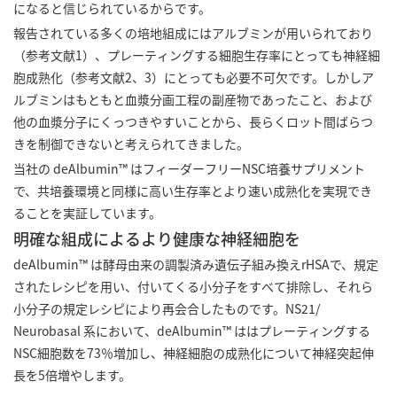
になると信じられているからです。
報告されている多くの培地組成にはアルブミンが用いられており
（参考文献1）、プレーティングする細胞生存率にとっても神経細
胞成熟化（参考文献2、3）にとっても必要不可欠です。しかしア
ルブミンはもともと血漿分画工程の副産物であったこと、および
他の血漿分子にくっつきやすいことから、長らくロット間ばらつ
きを制御できないと考えられてきました。
当社の deAlbumin™ はフィーダーフリーNSC培養サプリメント
で、共培養環境と同様に高い生存率とより速い成熟化を実現でき
ることを実証しています。
明確な組成によるより健康な神経細胞を
deAlbumin™ は酵母由来の調製済み遺伝子組み換えrHSAで、規定
されたレシピを用い、付いてくる小分子をすべて排除し、それら
小分子の規定レシピにより再会合したものです。NS21/
Neurobasal 系において、deAlbumin™ ははプレーティングする
NSC細胞数を73％増加し、神経細胞の成熟化について神経突起伸
長を5倍増やします。