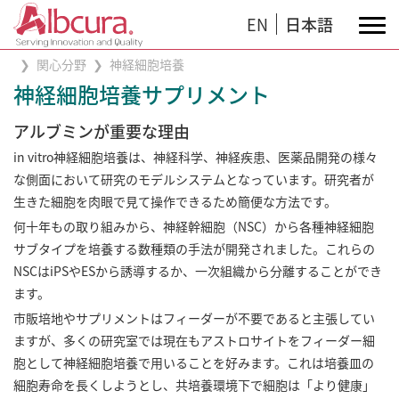
EN
日本語
関心分野
神経細胞培養
神経細胞培養サプリメント
アルブミンが重要な理由
in vitro神経細胞培養は、神経科学、神経疾患、医薬品開発の様々
な側面において研究のモデルシステムとなっています。研究者が
生きた細胞を肉眼で見て操作できるため簡便な方法です。
何十年もの取り組みから、神経幹細胞（NSC）から各種神経細胞
サブタイプを培養する数種類の手法が開発されました。これらの
NSCはiPSやESから誘導するか、一次組織から分離することができ
ます。
市販培地やサプリメントはフィーダーが不要であると主張してい
ますが、多くの研究室では現在もアストロサイトをフィーダー細
胞として神経細胞培養で用いることを好みます。これは培養皿の
細胞寿命を長くしようとし、共培養環境下で細胞は「より健康」