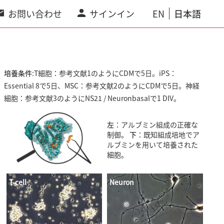
お問い合わせ
サインイン
EN
日本語
培養条件
:T細胞：参考文献1のようにCDMで5日。iPS：
Essential 8で5日、MSC：参考文献2のようにCDMで5日。神経
細胞：参考文献3のようにNS21 / Neuronbasalで1 DIV。
T-cell
左
：アルブミン組成の正確な
制御。
下
：既知組成培地でア
ルブミンを用いて培養された
細胞。
T-cell
Neuron