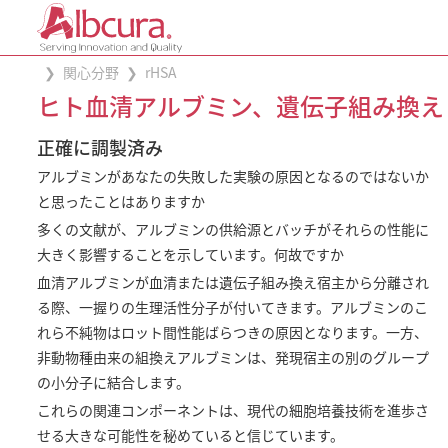
関心分野
rHSA
ヒト血清アルブミン、遺伝子組み換え
正確に調製済み
アルブミンがあなたの失敗した実験の原因となるのではないか
と思ったことはありますか
多くの文献が、アルブミンの供給源とバッチがそれらの性能に
大きく影響することを示しています。何故ですか
血清アルブミンが血清または遺伝子組み換え宿主から分離され
る際、一握りの生理活性分子が付いてきます。アルブミンのこ
れら不純物はロット間性能ばらつきの原因となります。一方、
非動物種由来の組換えアルブミンは、発現宿主の別のグループ
の小分子に結合します。
これらの関連コンポーネントは、現代の細胞培養技術を進歩さ
せる大きな可能性を秘めていると信じています。