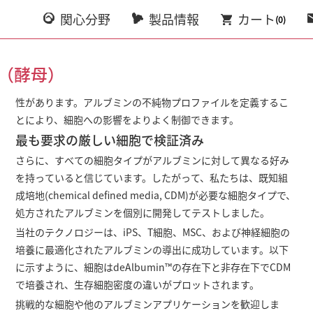
関心分野
製品情報
カート
(0)
（酵母）
性があります。アルブミンの不純物プロファイルを定義するこ
とにより、細胞への影響をよりよく制御できます。
最も要求の厳しい細胞で検証済み
さらに、すべての細胞タイプがアルブミンに対して異なる好み
を持っていると信じています。したがって、私たちは、既知組
成培地(chemical defined media, CDM)が必要な細胞タイプで、
処方されたアルブミンを個別に開発してテストしました。
当社のテクノロジーは、iPS、T細胞、MSC、および神経細胞の
培養に最適化されたアルブミンの導出に成功しています。以下
に示すように、細胞はdeAlbumin™の存在下と非存在下でCDM
で培養され、生存細胞密度の違いがプロットされます。
挑戦的な細胞や他のアルブミンアプリケーションを歓迎しま